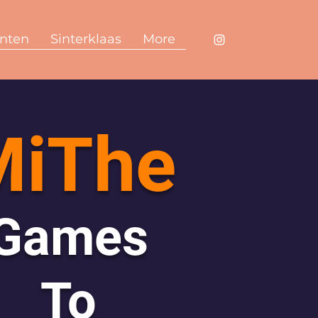
nten
Sinterklaas
More
MiThe
Games
To