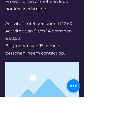
En we sluiten af met een leuk
honkbalwedstrijdje.
Activiteit tot 9 personen €42,50
Activiteit van 9 t/m 14 personen
€60,50
Bij groepen van 15 of meer
personen, neem contact op.
Previous
Next